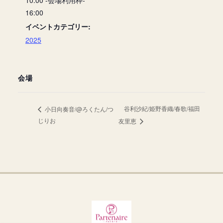
10:00 -会場利用枠-
16:00
イベントカテゴリー:
2025
会場
谷利沙紀/姫野香織/春歌/福田
小日向奏音/@ろくたん/つ
じりお
友里恵