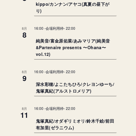
kippo/カンナン/アヤコ(真夏の昼下が
り)
16:00
-会場利用枠-
22:00
8月
8
純美音/富金原佑菜/あみマリア(純美音
&Partenaire presents 〜Ohana〜
vol.12)
16:00
-会場利用枠-
22:00
8月
9
深水彩穂/よこたちひろ/クレヨンゆーち/
鬼塚真紀(アルストロメリア)
16:00
-会場利用枠-
22:00
8月
11
鬼塚真紀/オダギリミオリ/鈴木千絵/前田
有加里(ゼラニウム)