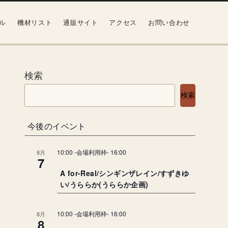
ル
機材リスト
通販サイト
アクセス
お問い合わせ
検索
検索
今後のイベント
10:00
-会場利用枠-
16:00
8月
7
A for-Real/シンギンザレイン/すずきゆ
い/うららか(うららか企画)
10:00
-会場利用枠-
16:00
8月
8