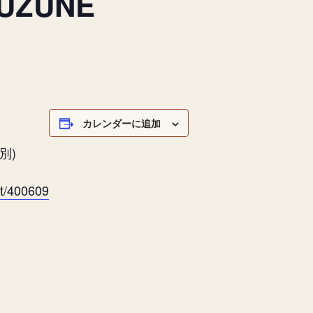
UZUNE
カレンダーに追加
k別)
rt/400609