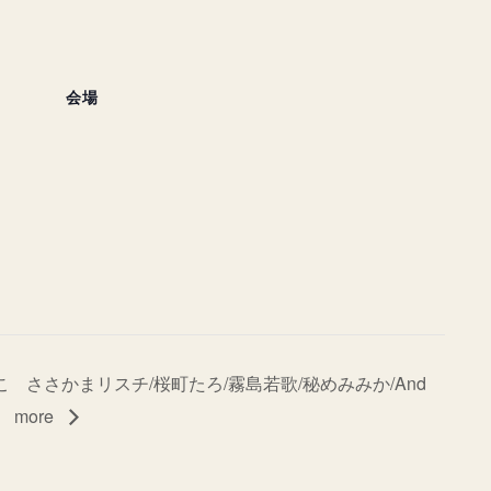
会場
こ
ささかまリスチ/桜町たろ/霧島若歌/秘めみみか/And
more