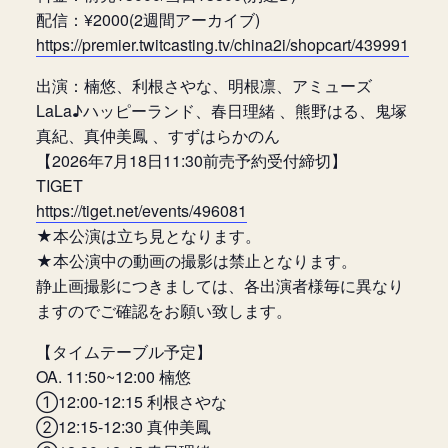
配信：¥2000(2週間アーカイブ)
https://premier.twitcasting.tv/china2i/shopcart/439991
出演：楠悠、利根さやな、明根凛、アミューズ
LaLa♪ハッピーランド、春日理緒 、熊野はる、鬼塚
真紀、真仲美鳳 、すずはらかのん
【2026年7月18日11:30前売予約受付締切】
TIGET
https://tiget.net/events/496081
★本公演は立ち見となります。
★本公演中の動画の撮影は禁止となります。
静止画撮影につきましては、各出演者様毎に異なり
ますのでご確認をお願い致します。
【タイムテーブル予定】
OA. 11:50~12:00 楠悠
①12:00-12:15 利根さやな
②12:15-12:30 真仲美鳳