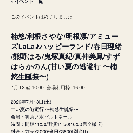
« イベント一覧
このイベントは終了しました。
楠悠/利根さやな/明根凛/アミュー
ズLaLa♪ハッピーランド/春日理緒
/熊野はる/鬼塚真紀/真仲美鳳/すず
はらかのん(甘い夏の逃避行 〜楠
悠生誕祭〜)
7月 18 @ 10:00
-会場利用枠-
16:00
2026年7月18日(土)
甘い夏の逃避行 〜楠悠生誕祭〜
会場：御茶ノ水パルトネール
時間：開場11:30/開演11:50(16:00完全撤収)
料金：前売¥3000/当日¥3500(別途D)