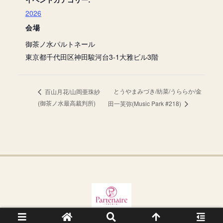
2026
会場
御茶ノ水パルトネール
東京都千代田区神田駿河台3-1大雅ビル3階
とうやまみづき/紡菜/うららか/金
百山月花/山岡亜珠紗
(御茶ノ水最高裁判所)
田一芙弥(Music Park #218)