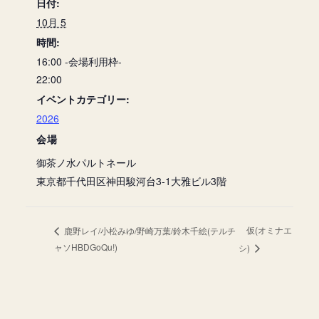
日付:
10月 5
時間:
16:00 -会場利用枠-
22:00
イベントカテゴリー:
2026
会場
御茶ノ水パルトネール
東京都千代田区神田駿河台3-1大雅ビル3階
仮(オミナエ
鹿野レイ/小松みゆ/野崎万葉/鈴木千絵(テルチ
ャソHBDGoQu!)
シ)