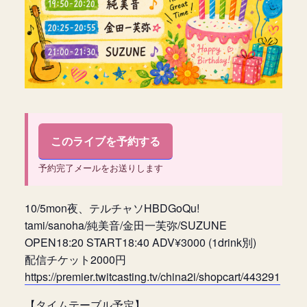
このライブを予約する
予約完了メールをお送りします
10/5mon夜、テルチャソHBDGoQu!
tami/sanoha/純美音/金田一芙弥/SUZUNE
OPEN18:20 START18:40 ADV¥3000 (1drink別)
配信チケット2000円
https://premier.twitcasting.tv/china2i/shopcart/443291
【タイムテーブル予定】